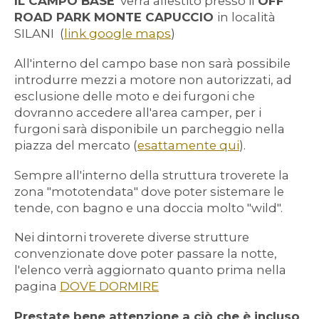
IL CAMPO BASE
verrà allestito presso il
OFF
ROAD PARK MONTE CAPUCCIO
in località
SILANI (
link google maps
)
All'interno del campo base non sarà possibile
introdurre mezzi a motore non autorizzati, ad
esclusione delle moto e dei furgoni che
dovranno accedere all'area camper, per i
furgoni sarà disponibile un parcheggio nella
piazza del mercato (
esattamente qui
)
.
Sempre all'interno della struttura troverete la
zona "mototendata" dove poter sistemare le
tende, con bagno e una doccia molto "wild".
Nei dintorni troverete diverse strutture
convenzionate dove poter passare la notte,
l'elenco verrà aggiornato quanto prima nella
pagina
DOVE DORMIRE
Prestate bene attenzione a ciò che è incluso